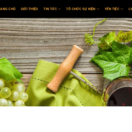
RANG CHỦ
GIỚI THIỆU
TIN TỨC
TỔ CHỨC SỰ KIỆN
YẾN TIỆC
L