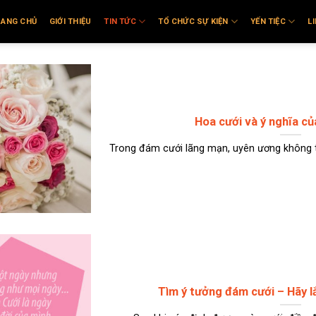
RANG CHỦ
GIỚI THIỆU
TIN TỨC
TỔ CHỨC SỰ KIỆN
YẾN TIỆC
L
Hoa cưới và ý nghĩa củ
Trong đám cưới lãng mạn, uyên ương không t
Tìm ý tưởng đám cưới – Hãy l