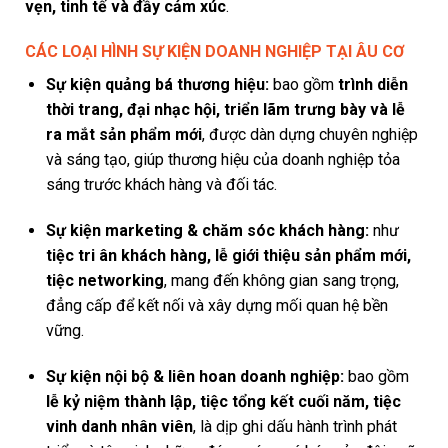
vẹn, tinh tế và đầy cảm xúc
.
CÁC LOẠI HÌNH SỰ KIỆN DOANH NGHIỆP TẠI ÂU CƠ
Sự kiện quảng bá thương hiệu:
bao gồm
trình diễn
thời trang, đại nhạc hội, triển lãm trưng bày và lễ
ra mắt sản phẩm mới
, được dàn dựng chuyên nghiệp
và sáng tạo, giúp thương hiệu của doanh nghiệp tỏa
sáng trước khách hàng và đối tác.
Sự kiện marketing & chăm sóc khách hàng:
như
tiệc tri ân khách hàng, lễ giới thiệu sản phẩm mới,
tiệc networking
, mang đến không gian sang trọng,
đẳng cấp để kết nối và xây dựng mối quan hệ bền
vững.
Sự kiện nội bộ & liên hoan doanh nghiệp:
bao gồm
lễ kỷ niệm thành lập, tiệc tổng kết cuối năm, tiệc
vinh danh nhân viên
, là dịp ghi dấu hành trình phát