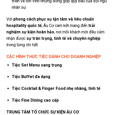
triển và tôn vinh những đóng góp quý báu của đội ngũ
nhân sự.
Với
phong cách phục vụ tận tâm và tiêu chuẩn
hospitality quốc tế
, Âu Cơ cam kết mang đến
trải
nghiệm sự kiện hoàn hảo
, nơi mỗi khách mời đều cảm
nhận được
sự trân trọng, tinh tế và chuyên nghiệp
trong từng chi tiết.
CÁC HÌNH THỨC TIỆC DÀNH CHO DOANH NGHIỆP
Tiệc Set Menu sang trọng
Tiệc Buffet đa dạng
Tiệc Cocktail & Finger Food nhẹ nhàng, tinh tế
Tiệc Fine Dining cao cấp
TRUNG TÂM TỔ CHỨC SỰ KIỆN ÂU CƠ